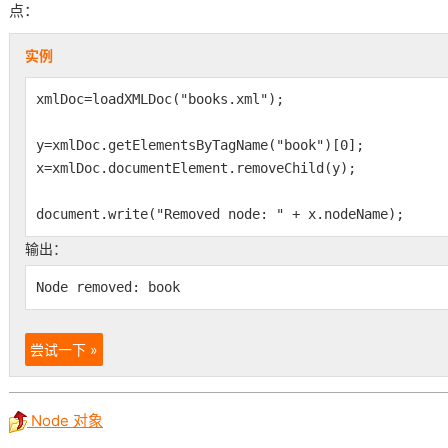
点：
实例
xmlDoc=loadXMLDoc("books.xml");
y=xmlDoc.getElementsByTagName("book")[0];
x=xmlDoc.documentElement.removeChild(y);
document.write("Removed node: " + x.nodeName);
输出：
Node removed: book
尝试一下 »
Node 对象