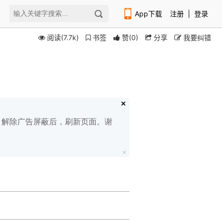
App下载
注册
|
登录
阅读(7.7k)
书签
赞
(
0
)
分享
我要纠错
扫码下载编程狮APP
白名单，解除广告屏蔽后，刷新页面。谢