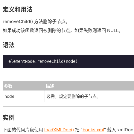
定义和用法
removeChild() 方法删除子节点。
如果成功该函数返回被删除的节点，如果失败则返回 NULL。
语法
 elementNode.removeChild(node) 
参数
描述
node
必需。规定要删除的子节点。
实例
下面的代码片段使用
loadXMLDoc()
把 "
books.xml
" 载入 xmlD