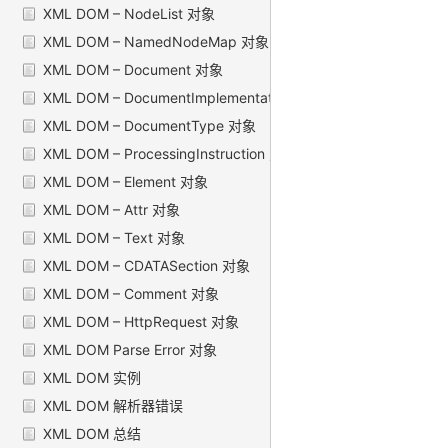
XML DOM – NodeList 对象
XML DOM – NamedNodeMap 对象
XML DOM – Document 对象
XML DOM – DocumentImplementation 对象
XML DOM – DocumentType 对象
XML DOM – ProcessingInstruction 对象
XML DOM – Element 对象
XML DOM – Attr 对象
XML DOM – Text 对象
XML DOM – CDATASection 对象
XML DOM – Comment 对象
XML DOM – HttpRequest 对象
XML DOM Parse Error 对象
XML DOM 实例
XML DOM 解析器错误
XML DOM 总结