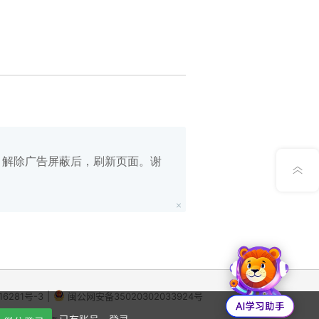
在线笔记
App下载
公众号
意见反馈
白名单，解除广告屏蔽后，刷新页面。谢
16281号-3
|
闽公网安备35020302033924号
X