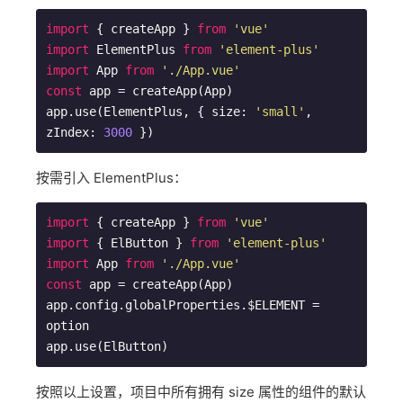
import
 { createApp } 
from
'vue'
import
 ElementPlus 
from
'element-plus'
import
 App 
from
'./App.vue'
const
 app = createApp(App)

app.use(ElementPlus, { size: 
'small'
, 
zIndex: 
3000
 })
按需引入 ElementPlus：
import
 { createApp } 
from
'vue'
import
 { ElButton } 
from
'element-plus'
import
 App 
from
'./App.vue'
const
 app = createApp(App)

app.config.globalProperties.$ELEMENT = 
option

app.use(ElButton)
按照以上设置，项目中所有拥有 size 属性的组件的默认