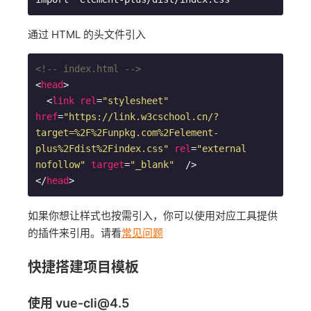
通过 HTML 的头文件引入
<!-- index.html -->
<
head
>
<
link
rel
=
"stylesheet"
href
=
"https://link.w3cschool.cn/?
target=%2F%2Funpkg.com%2Felement-
plus%2Fdist%2Findex.css"
rel
=
"external 
nofollow"
target
=
"_blank"
  />
</
head
>
如果你想让样式也按需引入，你可以使用对应工具提供
的插件来引用。请看
常见问题
快捷搭建项目模板
使用 vue-cli@4.5