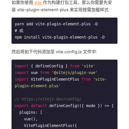
如果你使用
vite
作为构建打包工具，那么你需要先安
装 vite-plugin-element-plus 来实现按需加载样式
yarn add vite-plugin-element-plus -D

# 或

npm install vite-plugin-element-plus -D
然后将如下代码添加至 vite.config.js 文件中:
import
 { defineConfig } 
from
'vite'
import
 vue 
from
'@vitejs/plugin-vue'
import
 VitePluginElementPlus 
from
'vite-
plugin-element-plus'
// https://vitejs.dev/config/
export
default
 defineConfig(({ mode }) => {

  plugins: [

    vue(),

    VitePluginElementPlus({
