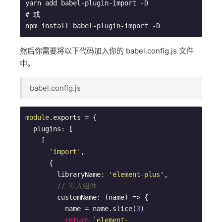
yarn add babel-plugin-import -D

# 或

npm install babel-plugin-import -D
然后你需要将以下代码加入你的 babel.config.js 文件
中。
babel.config.js
module
.exports = {

  plugins: [

    [

'import'
,

      {

        libraryName: 
'element-plus'
,

// 引入组件
        customName: (name) => {

          name = name.slice(
3
)

return
`element-