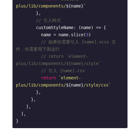
plus/lib/components/
${name}
`
        },

// 引入样式
        customStyleName: (name) => {

          name = name.slice(
3
)

// 如果你需要引入 [name].scss 文
件，你需要用下面这行
// return `element-
plus/lib/components/${name}/style`
// 引入 [name].css
return
`element-
plus/lib/components/
${name}
/style/css`
        },

      },

    ],

  ],

}