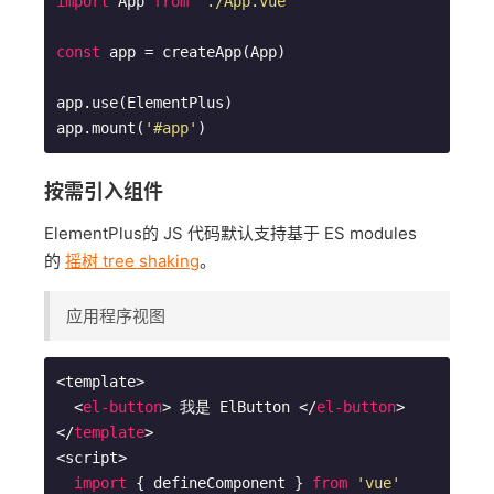
import
 App 
from
'./App.vue'
const
 app = createApp(App)

app.use(ElementPlus)

app.mount(
'#app'
)
按需引入组件
ElementPlus的 JS 代码默认支持基于 ES modules
的
摇树 tree shaking
。
应用程序视图
<template>

<
el-button
>
 我是 ElButton 
</
el-button
>
</
template
>
<script>

import
 { defineComponent } 
from
'vue'