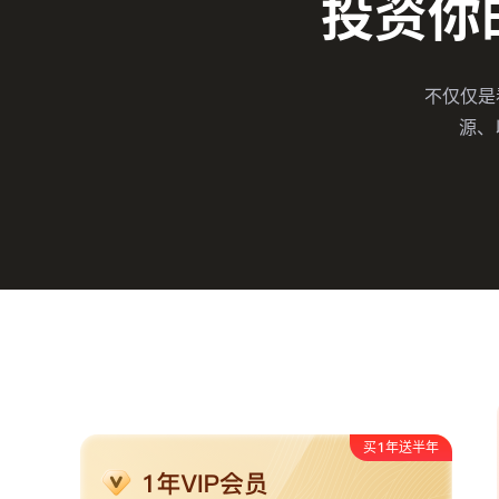
投资你
不仅仅是看
源、
买1年送半年