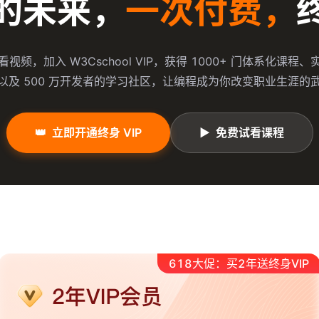
的未来，
一次付费，
视频，加入 W3Cschool VIP，获得 1000+ 门体系化课程
以及 500 万开发者的学习社区，让编程成为你改变职业生涯的
👑
立即开通终身 VIP
▶
免费试看课程
618大促：买2年送终身VIP