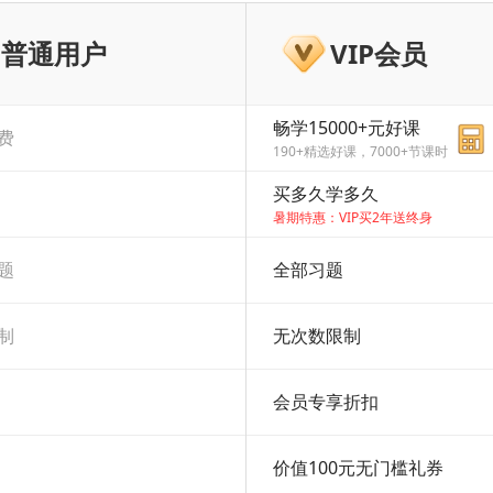
普通用户
VIP会员
畅学15000+元好课
费
190+精选好课，7000+节课时
买多久学多久
暑期特惠：VIP买2年送终身
题
全部习题
制
无次数限制
会员专享折扣
价值100元无门槛礼券