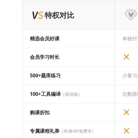
特权对比
精选会员好课
单独付
会员学习时长
500+题库练习
少量习
100+工具编译
次数限
（移动端）
购课折扣
专属课程礼券
（终身VIP免费学）