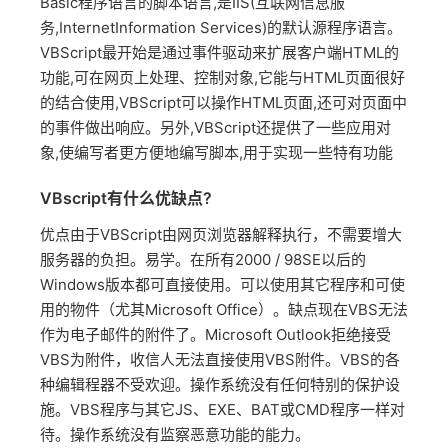
Basic程序语言的脚本语言,是IIS(互联网信息服
务,InternetInformation Services)的默认源程序语言。
VBScript最开始是通过事件驱动来扩展客户端HTML的
功能,可在网页上处理、控制对象,它能与HTML页面很好
的结合使用,VBScript可以操作HTML页面,还可对页面中
的事件做出响应。另外,VBScript还提供了一些应用对
象,使编写者更方便地编写脚本,用于实现一些特有功能
VBscript有什么优缺点?
优点由于VBScript由网页浏览器解释执行，不需要增大
服务器的负担。易学。在所有2000 / 98SE以后的
Windows版本都可直接使用。可以使用其它程序和可使
用的物件（尤其Microsoft Office）。缺点现在VBS无法
作为电子邮件的附件了。Microsoft Outlook拒绝接受
VBS为附件，收信人无法直接使用VBS附件。VBS的各
种编辑程器不受欢迎。操作系统没有任何特别的保护设
施。VBS程序与其它JS、EXE、BAT或CMD程序一样对
待。操作系统没有监察恶意功能的能力。