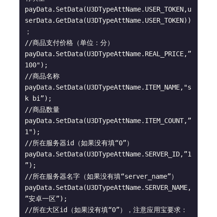
payData.SetData(U3DTypeAttName.USER_TOKEN,u
serData.GetData(U3DTypeAttName.USER_TOKEN))
；

//商品支付价格（单位：分）

payData.SetData(U3DTypeAttName.REAL_PRICE,”
100");

//商品名称

payData.SetData(U3DTypeAttName.ITEM_NAME,"s
k bi”);

//商品数量

payData.SetData(U3DTypeAttName.ITEM_COUNT,”
1");

//所在服务器id（如果没有填“0”）

payData.SetData(U3DTypeAttName.SERVER_ID,”1
”);

//所在服务器名字（如果没有填“server_name”）

payData.SetData(U3DTypeAttName.SERVER_NAME,
”安卓一区”);

//所在大区id（如果没有填“0”），注意应用宝要求：