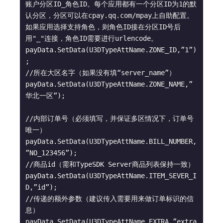
账户分区ID_角色ID。每个应用都有一个分区ID为1的默
认分区，分区可以在cpay.qq.com/mpay上自助配置。
如果应用选择支持角色，则角色ID接在分区ID号后
用"_"连接，角色ID需要进行urlencode。
payData.SetData(U3DTypeAttName.ZONE_ID,”1”)
;

//所在大区名字（如果没有填“server_name”）

payData.SetData(U3DTypeAttName.ZONE_NAME,”
华北一区”);

//内部订单号（必须填写，并保证多区情况下，订单号
唯一）

payData.SetData(U3DTypeAttName.BILL_NUMBER,
”NO_123456”);

//商品id（需和TypeSDK Server商品列表保持一致）

payData.SetData(U3DTypeAttName.ITEM_SEVER_I
D,”id”);

//传递的额外参数（建议传入需要用来做订单标识的信
息）

payData.SetData(U3DTypeAttName.EXTRA,”extra