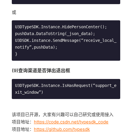
或
U3DTypeSDK.Instance.HidePersonCenter();

pushData.DataToString(_json_data);

U3DSDK.instance.SendMessage(“receive_local_
notify”,pushData);

}
(9)查询渠道是否弹出退出框
U3DTypeSDK.Instance.IsHasRequest(“support_e
xit_window”)
该
项目已开源，大家有兴趣可以自己研究或使用接入
项目地址：
https://code.csdn.net/typesdk_code
项目地址：
https://github.com/typesdk