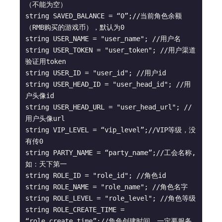
（不能为空）

string SAVED_BALANCE = “0”;//当前角色余额
（RMB购买的游戏币），默认为0

string USER_NAME = "user_name"; //用户名

string USER_TOKEN = "user_token"; //用户渠道
验证用token

string USER_ID = "user_id"; //用户id

string USER_HEAD_ID = "user_head_id"; //用
户头像id

string USER_HEAD_URL = "user_head_url"; //
用户头像url

string VIP_LEVEL = “vip_level”;//VIP等级，没
有传0

string PARTY_NAME = “party_name”;//工会名称,
如：天下第一

string ROLE_ID = "role_id"; //角色id

string ROLE_NAME = "role_name"; //角色名字

string ROLE_LEVEL = "role_level"; //角色等级

string ROLE_CREATE_TIME = 
“role_create_time”;//角色创建时间，一定要服务