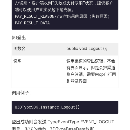
//说明：客户端收到“失败或支付取消”状态，建议客户
端可以使用户直接发起下笔充值。

PAY_RESULT_REASON//支付结果的原因（失败原因）

PAY_RESULT_DATA
(5)登出
函数名
public void Logout ();
说明
调用渠道的登出逻辑，不会
有界面显示，但是会把渠道
账户注销，需要由cp自行回
到登录界面
调用例子：
U3DTypeSDK.Instance.Logout()
登出成功则会发送 TypeEventType.EVENT_LOGOUT
消息，发送的参数U3DTypeBaseData数据