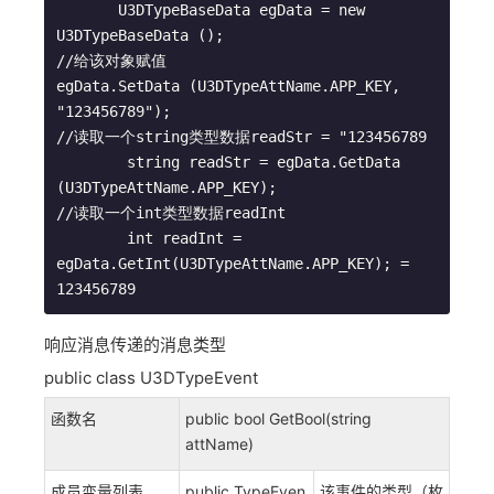
       U3DTypeBaseData egData = new 
U3DTypeBaseData ();

//给该对象赋值

egData.SetData (U3DTypeAttName.APP_KEY, 
"123456789");

//读取一个string类型数据readStr = "123456789

        string readStr = egData.GetData 
(U3DTypeAttName.APP_KEY);

//读取一个int类型数据readInt

        int readInt = 
egData.GetInt(U3DTypeAttName.APP_KEY); = 
123456789
响应消息传递的消息类型
public class U3DTypeEvent
函数名
public bool GetBool(string
attName)
成员变量列表
public TypeEven
该事件的类型（枚