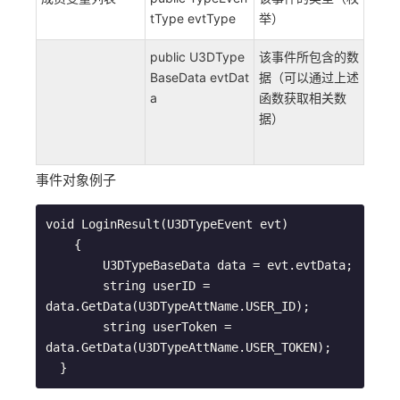
tType evtType
举）
public U3DType
该事件所包含的数
BaseData evtDat
据（可以通过上述
a
函数获取相关数
据）
事件对象例子
void LoginResult(U3DTypeEvent evt)

    {

        U3DTypeBaseData data = evt.evtData;

        string userID = 
data.GetData(U3DTypeAttName.USER_ID);

        string userToken = 
data.GetData(U3DTypeAttName.USER_TOKEN);

  }