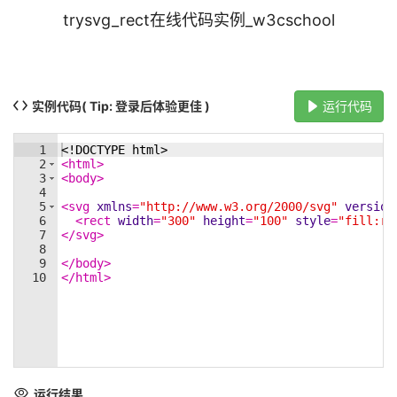
trysvg_rect在线代码实例_w3cschool
实例代码
( Tip: 登录后体验更佳 )
运行代码
1
<!
DOCTYPE
html
>
2
<
html
>
3
<
body
>
4
5
<
svg
xmlns
=
"http://www.w3.org/2000/svg"
version
6
<
rect
width
=
"300"
height
=
"100"
style
=
"fill:rg
7
</
svg
>
8
9
</
body
>
10
</
html
>
运行结果