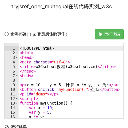
tryjsref_oper_multequal在线代码实例_w3cschool
实例代码
( Tip: 登录后体验更佳 )
运行代码
1
<!
DOCTYPE
html
>
2
<
html
>
3
<
head
>
4
<
meta
charset
=
"utf-8"
>
5
<
title
>
W3Cschool
教
程
(w3cschool.cn)
</
title
>
6
</
head
>
7
<
body
>
8
9
<
p
>
x = 10 
，
 y = 5, 
计
算
 x *= y,  x 
为
:
</
p
>
10
<
button
onclick
=
"myFunction()"
>
点
我
</
button
>
11
<
p
id
=
"demo"
>
</
p
>
12
<
script
>
13
function
myFunction
(
)
{
14
var
x
=
10
;
15
var
y
=
5
;
16
x
*=
y
;
17
document
.
getElementById
(
"demo"
)
.
innerHTML
=
18
}
运行结果