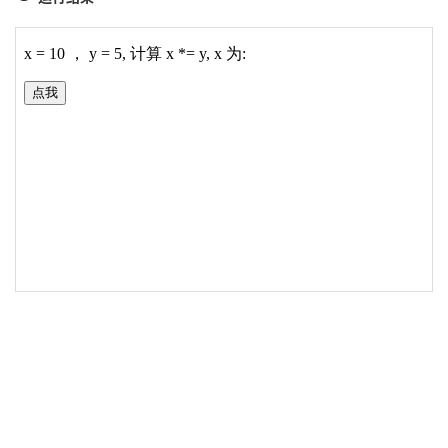
19
</
script
>
20
21
</
body
>
22
</
html
>