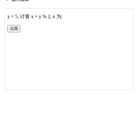
19
20
</
body
>
21
</
html
>