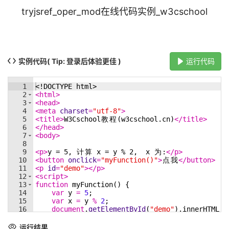
tryjsref_oper_mod在线代码实例_w3cschool
实例代码
( Tip: 登录后体验更佳 )
运行代码
1
<!
DOCTYPE
html
>
2
<
html
>
3
<
head
>
4
<
meta
charset
=
"utf-8"
>
5
<
title
>
W3Cschool
教
程
(w3cschool.cn)
</
title
>
6
</
head
>
7
<
body
>
8
9
<
p
>
y = 5, 
计
算
 x = y % 2,  x 
为
:
</
p
>
10
<
button
onclick
=
"myFunction()"
>
点
我
</
button
>
11
<
p
id
=
"demo"
>
</
p
>
12
<
script
>
13
function
myFunction
(
)
{
14
var
y
=
5
;
15
var
x
=
y
%
2
;
16
document
.
getElementById
(
"demo"
)
.
innerHTML
=
17
}
18
</
script
>
运行结果