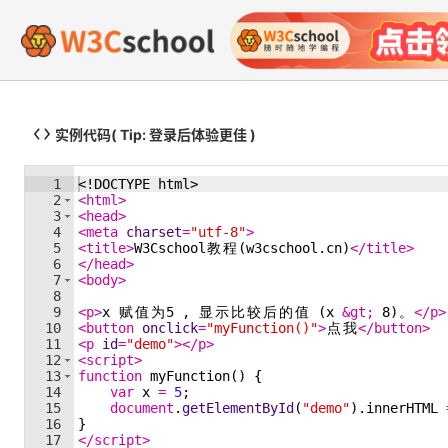
实例代码
( Tip: 登录后体验更佳 )
1
<!
DOCTYPE
html
>
2
<
html
>
3
<
head
>
4
<
meta
charset
=
"utf-8"
>
5
<
title
>
W3Cschool
教
程
(w3cschool.cn)
</
title
>
6
</
head
>
7
<
body
>
8
9
<
p
>
x 
赋
值
为
5 , 
显
示
比
较
后
的
值
 (x 
&gt;
 8)
。
</
p
>
10
<
button
onclick
=
"myFunction()"
>
点
我
</
button
>
11
<
p
id
=
"demo"
>
</
p
>
12
<
script
>
13
function
myFunction
(
)
{
14
var
x
=
5
;
15
document
.
getElementById
(
"demo"
)
.
innerHTML
16
}
17
</
script
>