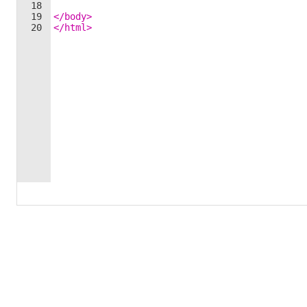
18
19
</
body
>
20
</
html
>