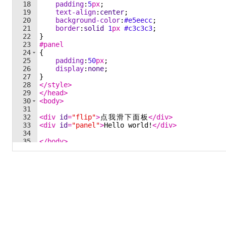
18
padding
:
5
px
;
19
text-align
:
center
;
20
background-color
:
#e5eecc
;
21
border
:
solid
1
px
#c3c3c3
;
22
}
23
#panel
24
{
25
padding
:
50
px
;
26
display
:
none
;
27
}
28
</
style
>
29
</
head
>
30
<
body
>
31
32
<
div
id
=
"flip"
>
点
我
滑
下
面
板
</
div
>
33
<
div
id
=
"panel"
>
Hello world!
</
div
>
34
35
</
body
>
36
</
html
>