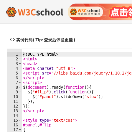
实例代码
( Tip: 登录后体验更佳 )
1
<!
DOCTYPE
html
>
2
<
html
>
3
<
head
>
4
<
meta
charset
=
"utf-8"
>
5
<
script
src
=
"//libs.baidu.com/jquery/1.10.2/jq
6
</
script
>
7
<
script
>
8
$
(
document
)
.
ready
(
function
(
)
{
9
$
(
"#flip"
)
.
click
(
function
(
)
{
10
$
(
"#panel"
)
.
slideDown
(
"slow"
)
;
11
})
;
12
})
;
13
</
script
>
14
15
<
style
type
=
"text/css"
>
16
#panel
,
#flip
17
{