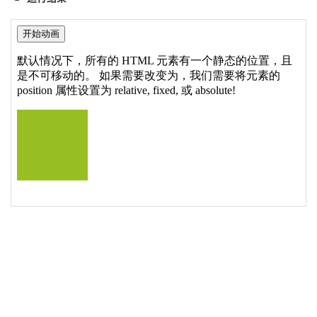
19
<
button
>
开
始
动
画
</
button
>
20
<
p
>
默
认
情
况
下
，
所
有
的
 HTML 
元
素
有
一
个
静
态
的
位
置
21
如
果
需
要
改
变
为
，
我
们
需
要
将
元
素
的
 position 
属
性
22
<
div
style
=
"background:#98bf21;height:100px;wid
23
</
div
>
24
25
</
body
>
26
</
html
>