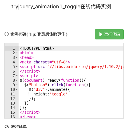
tryjquery_animation1_toggle在线代码实例_w3cschool
实例代码
( Tip: 登录后体验更佳 )
运行代码
1
<!
DOCTYPE
html
>
2
<
html
>
3
<
head
>
4
<
meta
charset
=
"utf-8"
>
5
<
script
src
=
"//libs.baidu.com/jquery/1.10.2/jqu
6
</
script
>
7
<
script
>
8
$
(
document
)
.
ready
(
function
(
)
{
9
$
(
"button"
)
.
click
(
function
(
)
{
10
$
(
"div"
)
.
animate
({
11
height
:
'toggle'
12
})
;
13
})
;
14
})
;
15
</
script
>
16
</
head
>
17
18
<
body
>
运行结果