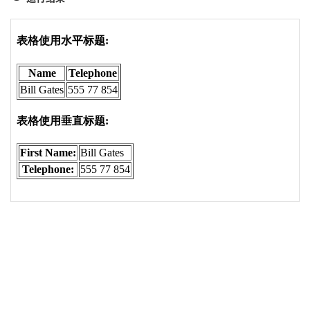
19
</
table
>
20
21
<
h4
>
表
格
使
用
垂
直
标
题
:
</
h4
>
22
<
table
border
=
"1"
>
23
<
tr
>
24
<
th
>
First Name:
</
th
>
25
<
td
>
Bill Gates
</
td
>
26
</
tr
>
27
<
tr
>
28
<
th
>
Telephone:
</
th
>
29
<
td
>
555 77 854
</
td
>
30
</
tr
>
31
</
table
>
32
33
</
body
>
34
</
html
>