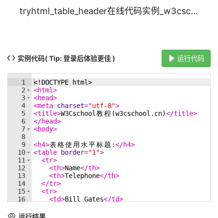
tryhtml_table_header在线代码实例_w3cschool
实例代码
( Tip: 登录后体验更佳 )
运行代码
1
<!
DOCTYPE
html
>
2
<
html
>
3
<
head
>
4
<
meta
charset
=
"utf-8"
>
5
<
title
>
W3Cschool
教
程
(w3cschool.cn)
</
title
>
6
</
head
>
7
<
body
>
8
9
<
h4
>
表
格
使
用
水
平
标
题
:
</
h4
>
10
<
table
border
=
"1"
>
11
<
tr
>
12
<
th
>
Name
</
th
>
13
<
th
>
Telephone
</
th
>
14
</
tr
>
15
<
tr
>
16
<
td
>
Bill Gates
</
td
>
17
<
td
>
555 77 854
</
td
>
18
</
tr
>
运行结果