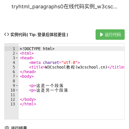
tryhtml_paragraphs0在线代码实例_w3cschool
实例代码
( Tip: 登录后体验更佳 )
运行代码
1
<!
DOCTYPE
html
>
2
<
html
>
3
<
head
>
4
<
meta
charset
=
"utf-8"
>
5
<
title
>
W3Cschool
教
程
(w3cschool.cn)
</
title
>
6
</
head
>
7
<
body
>
8
9
<
p
>
这
是
一
个
段
落
10
<
p
>
这
是
另
一
个
段
落
11
12
</
body
>
13
</
html
>
运行结果