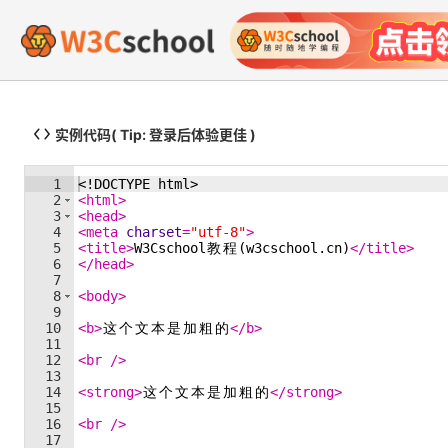
实例代码
( Tip: 登录后体验更佳 )
1
<!
DOCTYPE
html
>
2
<
html
>
3
<
head
>
4
<
meta
charset
=
"utf-8"
>
5
<
title
>
W3Cschool
教
程
(w3cschool.cn)
</
title
>
6
</
head
>
7
8
<
body
>
9
10
<
b
>
这
个
文
本
是
加
粗
的
</
b
>
11
12
<
br
/>
13
14
<
strong
>
这
个
文
本
是
加
粗
的
</
strong
>
15
16
<
br
/>
17