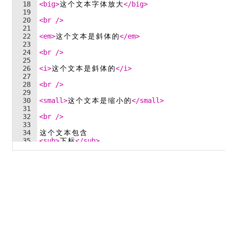
18
<
big
>
这
个
文
本
字
体
放
大
</
big
>
19
20
<
br
/>
21
22
<
em
>
这
个
文
本
是
斜
体
的
</
em
>
23
24
<
br
/>
25
26
<
i
>
这
个
文
本
是
斜
体
的
</
i
>
27
28
<
br
/>
29
30
<
small
>
这
个
文
本
是
缩
小
的
</
small
>
31
32
<
br
/>
33
34
这
个
文
本
包
含
35
<
sub
>
下
标
</
sub
>
36
37
<
br
/>