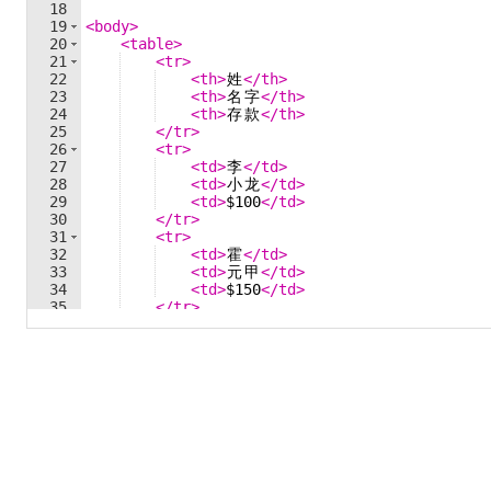
18
19
<
body
>
20
<
table
>
21
<
tr
>
22
<
th
>
姓
</
th
>
23
<
th
>
名
字
</
th
>
24
<
th
>
存
款
</
th
>
25
</
tr
>
26
<
tr
>
27
<
td
>
李
</
td
>
28
<
td
>
小
龙
</
td
>
29
<
td
>
$100
</
td
>
30
</
tr
>
31
<
tr
>
32
<
td
>
霍
</
td
>
33
<
td
>
元
甲
</
td
>
34
<
td
>
$150
</
td
>
35
</
tr
>
36
<
tr
>
37
<
td
>
黄
</
td
>