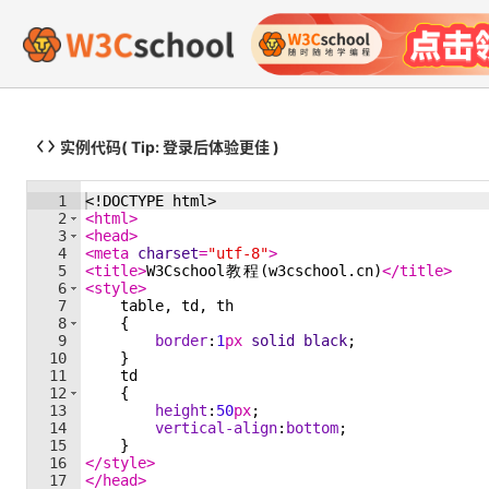
实例代码
( Tip: 登录后体验更佳 )
1
<!
DOCTYPE
html
>
2
<
html
>
3
<
head
>
4
<
meta
charset
=
"utf-8"
>
5
<
title
>
W3Cschool
教
程
(w3cschool.cn)
</
title
>
6
<
style
>
7
table
, 
td
, 
th
8
{
9
border
:
1
px
solid
black
;
10
}
11
td
12
{
13
height
:
50
px
;
14
vertical-align
:
bottom
;
15
}
16
</
style
>
17
</
head
>