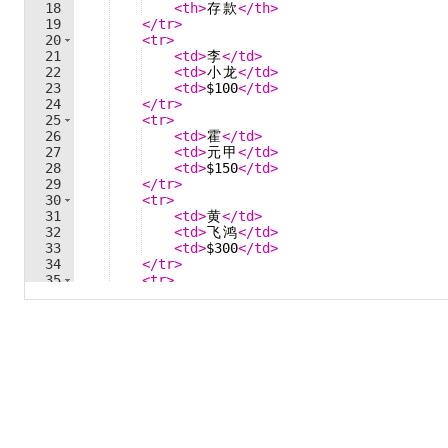
18
<
th
>
存
款
</
th
>
19
</
tr
>
20
<
tr
>
21
<
td
>
李
</
td
>
22
<
td
>
小
龙
</
td
>
23
<
td
>
$100
</
td
>
24
</
tr
>
25
<
tr
>
26
<
td
>
霍
</
td
>
27
<
td
>
元
甲
</
td
>
28
<
td
>
$150
</
td
>
29
</
tr
>
30
<
tr
>
31
<
td
>
黄
</
td
>
32
<
td
>
飞
鸿
</
td
>
33
<
td
>
$300
</
td
>
34
</
tr
>
35
<
tr
>
36
<
td
>
陈
</
td
>
37
<
td
>
真
</
td
>