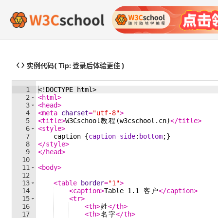
实例代码
( Tip: 登录后体验更佳 )
1
<!
DOCTYPE
html
>
2
<
html
>
3
<
head
>
4
<
meta
charset
=
"utf-8"
>
5
<
title
>
W3Cschool
教
程
(w3cschool.cn)
</
title
>
6
<
style
>
7
caption
{
caption-side
:
bottom
;
}
8
</
style
>
9
</
head
>
10
11
<
body
>
12
13
<
table
border
=
"1"
>
14
<
caption
>
Table 1.1 
客
户
</
caption
>
15
<
tr
>
16
<
th
>
姓
</
th
>
17
<
th
>
名
字
</
th
>