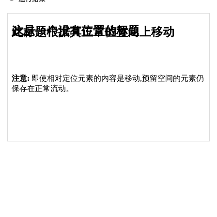
19
</
body
>
20
21
</
html
>