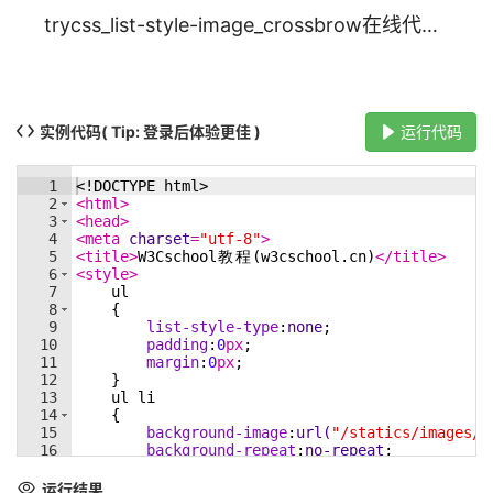
trycss_list-style-image_crossbrow在线代码实例_w3cschool
实例代码
( Tip: 登录后体验更佳 )
运行代码
1
<!
DOCTYPE
html
>
2
<
html
>
3
<
head
>
4
<
meta
charset
=
"utf-8"
>
5
<
title
>
W3Cschool
教
程
(w3cschool.cn)
</
title
>
6
<
style
>
7
ul
8
{
9
list-style-type
:
none
;
10
padding
:
0
px
;
11
margin
:
0
px
;
12
}
13
ul
li
14
{
15
background-image
:
url(
"/statics/images/w
16
background-repeat
:
no-repeat
;
17
background-position
:
0
px
5
px
;
18
padding-left
:
14
px
;
运行结果