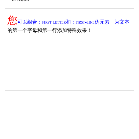
19
20
<
body
>
21
<
p
>
您
可
以
组
合
：
first letter
和
：
first-line
伪
22
</
body
>
23
</
html
>