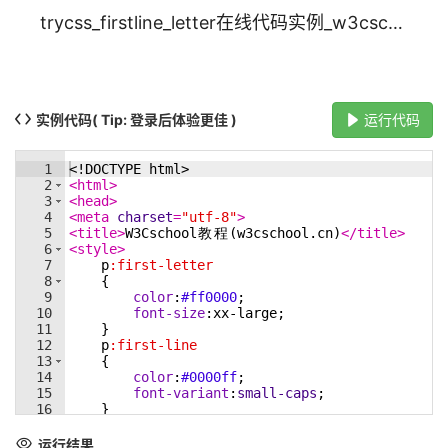
trycss_firstline_letter在线代码实例_w3cschool
实例代码
( Tip: 登录后体验更佳 )
运行代码
1
<!
DOCTYPE
html
>
2
<
html
>
3
<
head
>
4
<
meta
charset
=
"utf-8"
>
5
<
title
>
W3Cschool
教
程
(w3cschool.cn)
</
title
>
6
<
style
>
7
p
:first-letter
8
{
9
color
:
#ff0000
;
10
font-size
:
xx-large
;
11
}
12
p
:first-line
13
{
14
color
:
#0000ff
;
15
font-variant
:
small-caps
;
16
}
17
</
style
>
18
</
head
>
运行结果