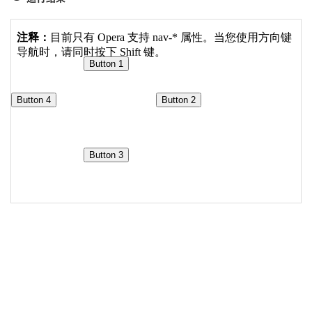
19
20
button
#b2
21
{
22
top
:
40
%
;
left
:
50
%
;
23
nav-index
:
2
;
24
nav-right
:
#b3
;
nav-left
:
#b1
;
25
nav-down
:
#b3
;
nav-up
:
#b1
;
26
}
27
28
button
#b3
29
{
30
top
:
70
%
;
left
:
25
%
;
31
nav-index
:
3
;
32
nav-right
:
#b4
;
nav-left
:
#b2
;
33
nav-down
:
#b4
;
nav-up
:
#b2
;
34
}
35
36
button
#b4
37
{