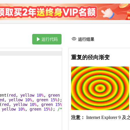
运行代码
运行结果
ent(
red
, 
yellow
10
%
, 
green
15
%
)
;
/* Safari 5.1 - 6.0 */
ed
, 
yellow
10
%
, 
green
15
%
)
;
/* Opera 11.6 - 12.0 */
(
red
, 
yellow
10
%
, 
green
15
%
)
;
/* Firefox 3.6 - 15 */
 
yellow
10
%
, 
green
15
%
)
;
/* 
标
准
的
语
法
（
必
须
放
在
最
后
）
 *