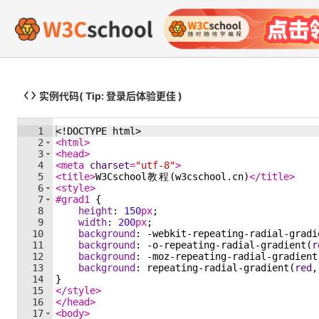
实例代码
( Tip: 登录后体验更佳 )
1
<!
DOCTYPE
html
>
2
<
html
>
3
<
head
>
4
<
meta
charset
=
"utf-8"
>
5
<
title
>
W3Cschool
教
程
(w3cschool.cn)
</
title
>
6
<
style
>
7
#grad1
{
8
height
:
150
px
;
9
width
:
200
px
;
10
background
:
 -webkit-repeating-radial-gradi
11
background
:
 -o-repeating-radial-gradient(
r
12
background
:
 -moz-repeating-radial-gradient
13
background
:
 repeating-radial-gradient(
red
,
14
}
15
</
style
>
16
</
head
>
17
<
body
>