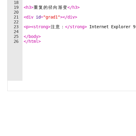
18
19
<
h3
>
重
复
的
径
向
渐
变
</
h3
>
20
21
<
div
id
=
"grad1"
>
</
div
>
22
23
<
p
>
<
strong
>
注
意
：
</
strong
>
 Internet Explorer 9
24
25
</
body
>
26
</
html
>