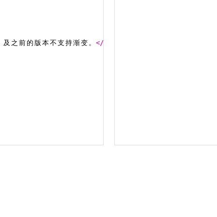
 
及
之
前
的
版
本
不
支
持
渐
变
。
</
p
>