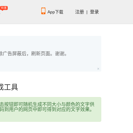
特惠
员
注册
登录
App下载
|
单，解除广告屏蔽后，刷新页面。谢谢。
扫码下载编程狮APP
成工具
击按钮即可随机生成不同大小与颜色的文字供
码到用户的网页中即可得到对应的文字效果。