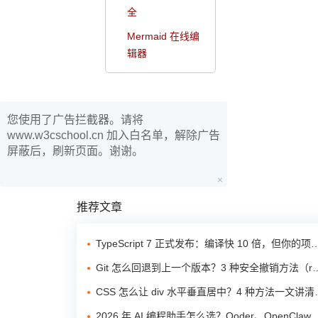
全
Mermaid 在线编
辑器
您使用了广告拦截器。请将
www.w3cschool.cn 加入白名单，解除广告
屏蔽后，刷新页面。谢谢。
推荐文章
TypeScript 7 正式发布：编译快 10 倍，但你的项目现在该升吗？
Git 怎么回退到上一个版本？3 种安全撤销方法（reset/revert/checkout）
CSS 怎么让 div 水平垂直居中？4 种方法一文讲清（Flex/Grid/定位）
2026 年 AI 编程助手怎么选？Qoder、OpenClaw 与 DeepSeek 横向对比测评