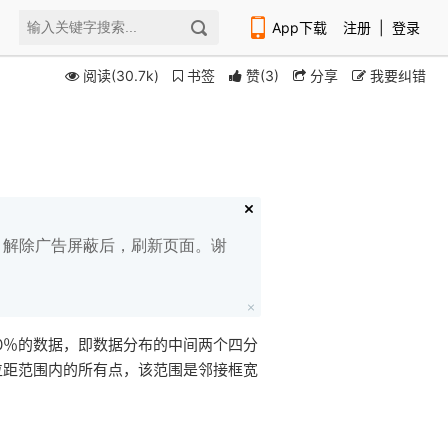
App下载
注册
|
登录
阅读(30.7k)
书签
赞
(
3
)
分享
我要纠错
扫码下载编程狮APP
白名单，解除广告屏蔽后，刷新页面。谢
0％的数据，即数据分布的中间两个四分
分位距范围内的所有点，该范围是邻接框宽