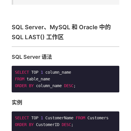
SQL Server、MySQL 和 Oracle 中的
SQL LAST() 工作区
SQL Server 语法
SELECT
 TOP 
1
FROM
ORDER
BY
 column_name 
DESC
;        
实例
SELECT
 TOP 
1
 CustomerName 
FROM
ORDER
BY
 CustomerID 
DESC
;        