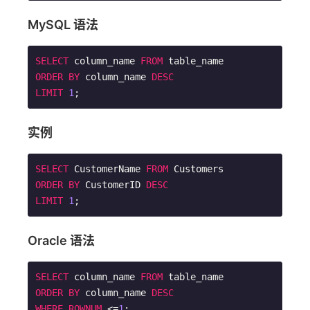
MySQL 语法
SELECT
 column_name 
FROM
ORDER
BY
 column_name 
DESC
LIMIT
1
;        
实例
SELECT
 CustomerName 
FROM
ORDER
BY
 CustomerID 
DESC
LIMIT
1
;     
Oracle 语法
SELECT
 column_name 
FROM
ORDER
BY
 column_name 
DESC
WHERE
ROWNUM
 <=
1
;       