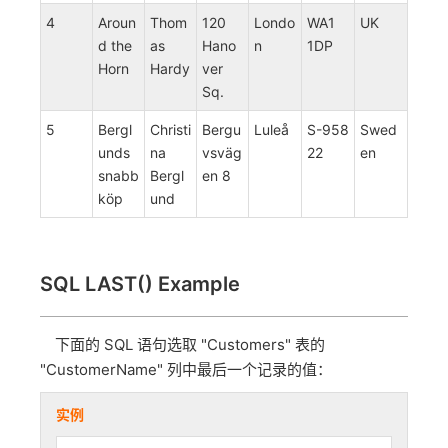
4
Aroun
Thom
120
Londo
WA1
UK
d the
as
Hano
n
1DP
Horn
Hardy
ver
Sq.
5
Bergl
Christi
Bergu
Luleå
S-958
Swed
unds
na
vsväg
22
en
snabb
Bergl
en 8
köp
und
SQL LAST() Example
下面的 SQL 语句选取 "Customers" 表的
"CustomerName" 列中最后一个记录的值：
实例