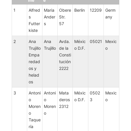
me
e
1
Alfred
Maria
Obere
Berlin
12209
Germ
s
Ander
Str.
any
Futter
s
57
kiste
2
Ana
Ana
Avda.
Méxic
05021
Mexic
Trujillo
Trujillo
de la
o D.F.
o
Empa
Consti
redad
tución
os y
2222
helad
os
3
Antoni
Antoni
Mata
Méxic
0502
Mexic
o
o
deros
o D.F.
3
o
Moren
Moren
2312
o
o
Taque
ría