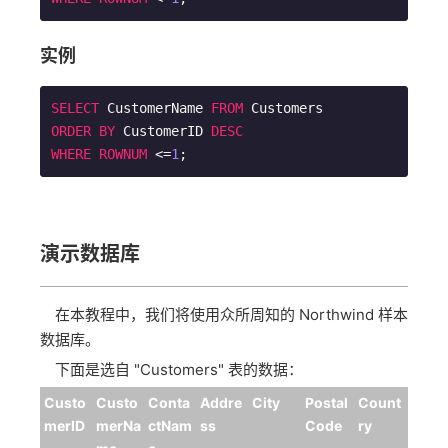
实例
SELECT
 CustomerName 
FROM
ORDER
BY
 CustomerID 
DESC
WHERE
ROWNUM
 <=
1
;       
演示数据库
在本教程中，我们将使用众所周知的 Northwind 样本
数据库。
下面是选自 "Customers" 表的数据：
Custo
Custo
Conta
Addre
City
Postal
Count
merID
merNa
ctNam
ss
Code
ry