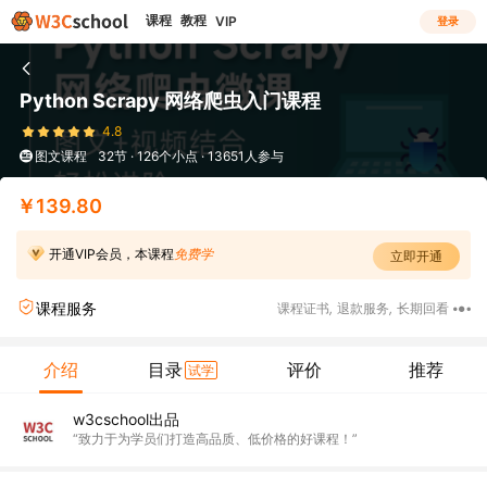
课程
教程
VIP
登录
Python Scrapy 网络爬虫入门课程
4.8
图文课程
32节 · 126个小点 · 13651人参与
￥139.80
开通VIP会员，本课程
免费学
立即开通
课程服务
课程证书
,
退款服务
,
长期回看
介绍
目录
评价
推荐
试学
w3cschool出品
“致力于为学员们打造高品质、低价格的好课程！”