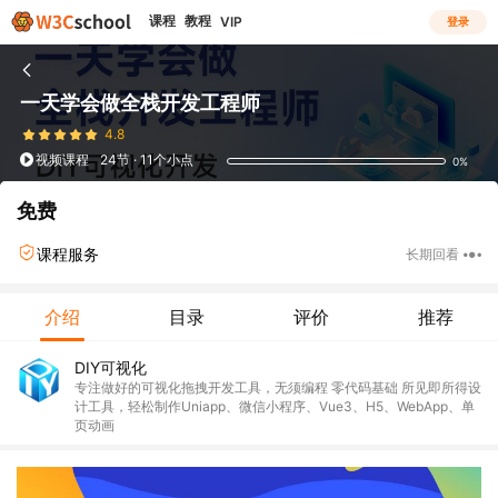
课程
教程
VIP
登录
一天学会做全栈开发工程师
4.8
视频课程
24节 · 11个小点
0%
免费
课程服务
长期回看
介绍
目录
评价
推荐
DIY可视化
专注做好的可视化拖拽开发工具，无须编程 零代码基础 所见即所得设
计工具，轻松制作Uniapp、微信小程序、Vue3、H5、WebApp、单
页动画