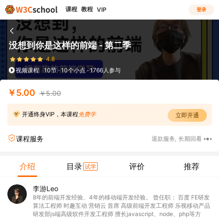
课程
教程
VIP
登录
没想到你是这样的前端 - 第二季
4.8
视频课程
10节 · 10个小点 · 1766人参与
￥5.00
￥5.00
开通终身VIP，本课程
免费学
立即开通
课程服务
退款服务
,
长期回看
介绍
目录
评价
推荐
试学
李游Leo
8年的前端开发经验、4年的移动端开发经验。 曾任职： 百度 FE研发
算法工程师 时趣互动 营销云 首席 高级前端开发工程师 乐视移动产品
研发部js端高级软件开发工程师 擅长javascript、node、php等方