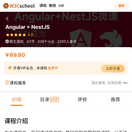
课程
教程
VIP
登录
Angular + NestJS
4.8
图文课程
43节 · 329个小点 · 3250人参与
￥69.80
开通VIP会员，本课程
免费学
立即开通
课程服务
退款服务
,
长期回看
介绍
目录
评价
推荐
试学
课程介绍