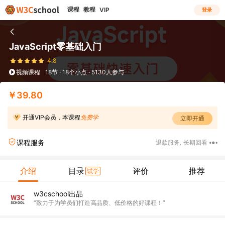
课程
教程
VIP
登录
JavaScript零基础入门
4.8
视频课程
18节 · 18个小点 · 5130人参与
￥39.80
开通VIP会员，本课程
免费学
立即开通
课程服务
退款服务
,
长期回看
介绍
目录
评价
推荐
试学
w3cschool出品
“致力于为学员们打造高品质、低价格的好课程！”