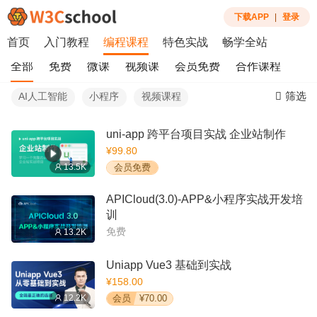
下载APP
|
登录
首页
入门教程
编程课程
特色实战
畅学全站
全部
免费
微课
视频课
会员免费
合作课程
筛选
AI人工智能
小程序
视频课程
uni-app 跨平台项目实战 企业站制作
¥99.80
13.5K
会员免费
APICloud(3.0)-APP&小程序实战开发培
训
免费
13.2K
Uniapp Vue3 基础到实战
¥158.00
12.2K
会员
¥70.00