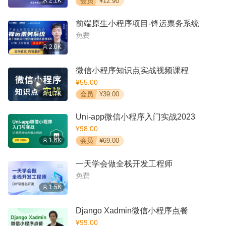
2.1K
会员
¥12.90
前端原生小程序项目-锋运票务系统
免费
2.0K
微信小程序知识点实战视频课程
¥55.00
1.7K
会员
¥39.00
Uni-app微信小程序入门实战2023
¥98.00
1.6K
会员
¥69.00
一天学会做全栈开发工程师
免费
1.5K
Django Xadmin微信小程序点餐
¥99.00