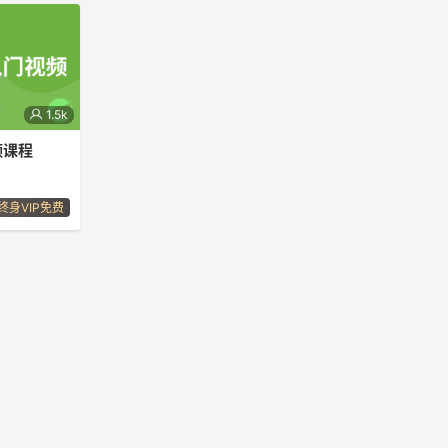
1.5k
频课程
术
终身VIP免费