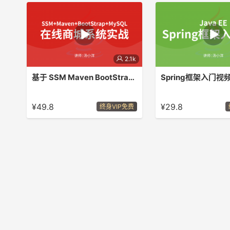
2.1k
基于 SSM Maven BootStrap MySQL 的在线商城系统[实战视频]
Spring框架入门视
主要是锻炼SSM技术的运用，通过项
多面学习Spring4框架技
目实战，加强对框架技术的理解和运
¥49.8
¥29.8
终身VIP免费
用，如果你是SSM的初学者，这套视
频课程很适合你！！