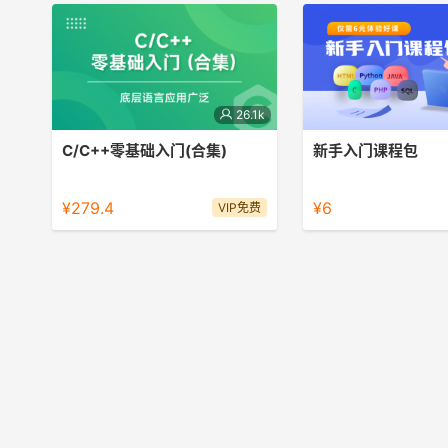
26.1k
C/C++零基础入门(合集)
新手入门课程包
计算机考试重点语言，学好C语言，掌
体验多门精选热门编程语
握编程语言的精髓，打造坚实开发基础
包含HTML，Python，C
¥279.4
¥6
VIP免费
SQL等，打开编程世界大