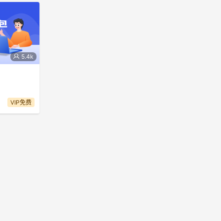
5.4k
言入门课程，
，JAVA，
VIP免费
门。