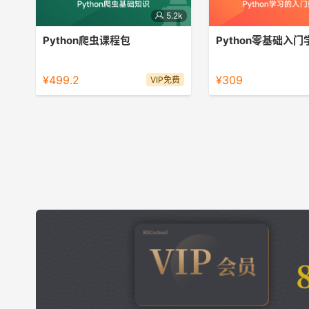
5.2k
Python爬虫课程包
Python零基础入
Python爬虫课程包
Python畅销入门微课，
速入门，学好Python基
¥499.2
¥309
VIP免费
于知识巩固。