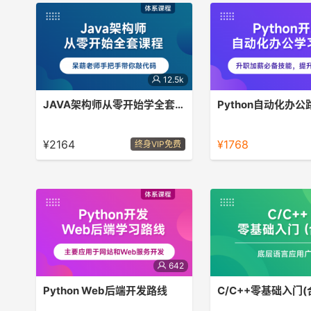
12.5k
JAVA架构师从零开始学全套课程
Python自动化办公
先学习Java基础，学完以后会带大家
升职加薪必备，Python
做飞机大战和欢乐斗地主游戏课程，巩
领域可以用于提高工作效
¥2164
¥1768
终身VIP免费
固学到的知识点。 再学习JavaEE课
和成本等。
程，包括web前端，mysql数据库，
Javaweb核心技术，高级框架和项目
实战课程 最后学习架构师核心课程，
包含分布式和微服务架构所需各类技术
和解决方案以及高并发项目实战。
642
Python Web后端开发路线
C/C++零基础入门(
Python在Web开发领域的应用广泛，
计算机考试重点语言，学