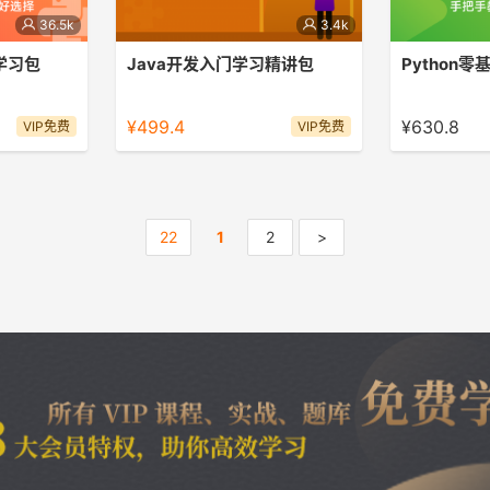
36.5k
3.4k
门学习包
Java开发入门学习精讲包
Python
边学边练，快
课程亮点：练习+讲解，Java知识轻松
课程亮点：Py
础，也可以用
掌握（内含3门课程）
一网打尽（内
¥499.4
¥630.8
VIP免费
VIP免费
22
1
2
>