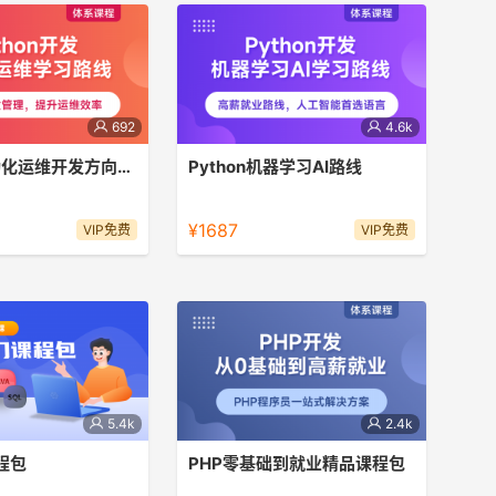
692
4.6k
Python自动化运维开发方向路线
Python机器学习AI路线
Python的主要应用方
高薪就业路线，Python是人工智能时
系统管理、文档管理方面
代的首选语言。
¥1687
VIP免费
VIP免费
功能。
5.4k
2.4k
程包
PHP零基础到就业精品课程包
热门编程语言入门课程，
王亮亮老师PHP就业学习包，从入门到