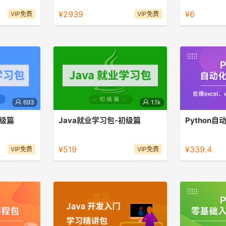
坚实开发基础
器学习】+【推荐系统】 前百度大数据
包含HTML，Py
¥2939
¥6
VIP免费
VIP免费
工程师手把手教学，零基础也能用
SQL等，打开
Python升职加薪、副业赚钱！
693
1.1k
中级篇
Java就业学习包-初级篇
Python
Java初级包
Python自动
¥519
¥339.4
VIP免费
VIP免费