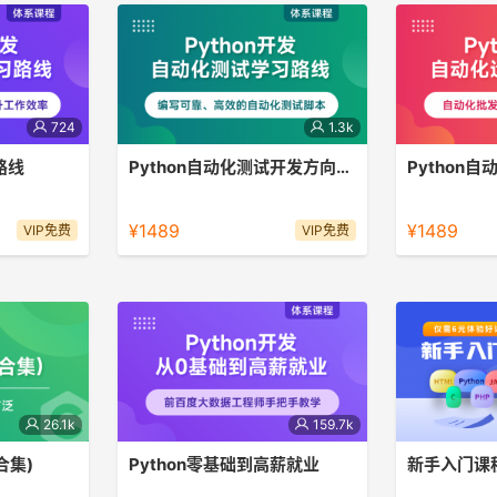
724
1.3k
路线
Python自动化测试开发方向路线
在自动化办公
自动化测试已是未来趋势，Python是
自动化运维也是
率，节省时间
目前最合适的语言。
向之一，它在
¥1489
¥1489
VIP免费
VIP免费
都有很强大的
26.1k
159.7k
合集)
Python零基础到高薪就业
新手入门课
好C语言，掌
【Python全栈】+【数据分析】+【机
体验多门精选