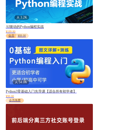
Bootstrap
Vue.js
3.2K
React.JS
AI驱动的Python编程实战
¥199.80
AngularJS
会员
¥89.00
Less
ThinkPHP
SpringBoot
Spring
MySQL
C#
34.0K
MongoDB
Python3零基础入门先导课【适合所有初学者】
¥99.00
Redis
会员免费
小程序
SQL
框架