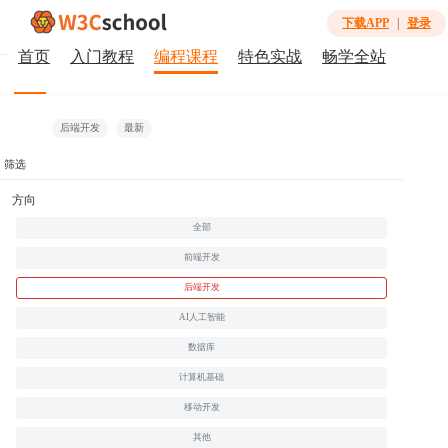
下载APP
|
登录
首页
入门教程
编程课程
特色实战
畅学全站
全部
免费
微课
视频课
会员免费
合作课程
后端开发
最新
筛选
方向
全部
前端开发
338
后端开发
AI人工智能
TRAE AI 开发 Python Django 后台管理系统
¥31.20
¥39.00
数据库
会员
¥29.90
计算机基础
移动开发
其他