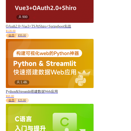
库
计算机原理
900
编程基础
OAuth2.0+Vue3+TS与Shiro+Springboot实战
汇编语言
¥128.00
会员
¥99.00
linux
Ruby
Ajax
人工智能
工具
Android
1.4K
uni-app
Python&Streamlit搭建数据Web应用
APICloud
¥69.80
会员
¥29.80
iOS
Docker
数据分析
WebAPP