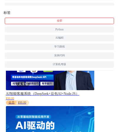
标签
166
全部
TRAE AI实战：从零开发Spring Boot完整系统
Python
¥31.20
¥39.00
会员
¥29.90
AI编程
学习路线
实例代码
计算机考级
HTML
CSS
938
JavaScript
AI智能客服系统（DeepSeek+豆包AI+Node.JS）
PHP
¥99.00
会员
¥99.00
Java
C
C++
jQuery