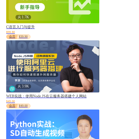
副业挣钱
WorkBuddy
1.7K
类型
C语言入门与提升
¥99.80
全部
会员
¥39.90
编程微课
视频课程
订阅专栏
编程实战
课程包
3.9K
条件
WEB实战：使用Node.JS在云服务器搭建个人网站
全部
¥49.00
会员
¥49.00
免费课程
会员课程
合作课程
排序