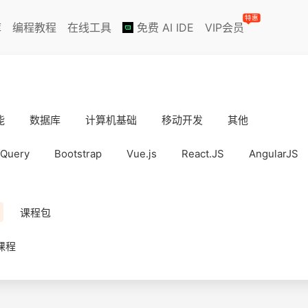
特惠
库
编程教程
在线工具
免费 AI IDE
VIP会员
能
数据库
计算机基础
移动开发
其他
jQuery
Bootstrap
Vue.js
React.JS
AngularJS
课程包
课程