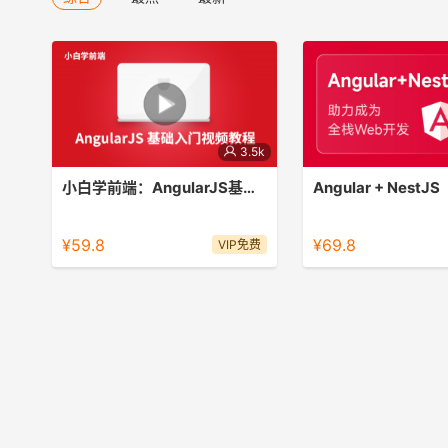
3.5k
小白学前端：AngularJS基础入门
Angular + NestJS
小白学前端：AngularJS基础入门
AngularJS通过为开发
层次的抽象来简化应用的
¥59.8
¥69.8
VIP免费
他的抽象技术一样，这也
灵活性。换句话说，并不
都适合用AngularJS来做。A
主要考虑的是构建CRU
是，至少90%的WEB应用
应用。