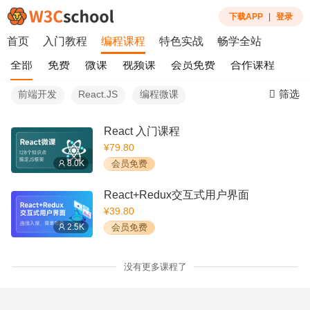
下载APP
|
登录
首页
入门教程
编程课程
特色实战
畅学全站
全部
免费
微课
视频课
会员免费
合作课程
筛选
前端开发
React.JS
编程微课
React 入门课程
¥79.80
8.0K
会员免费
React+Redux交互式用户界面
¥39.80
2.5K
会员免费
没有更多课程了