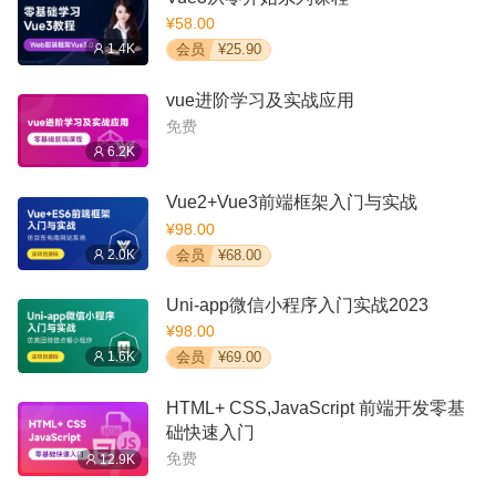
¥58.00
1.4K
会员
¥25.90
vue进阶学习及实战应用
免费
6.2K
Vue2+Vue3前端框架入门与实战
¥98.00
2.0K
会员
¥68.00
Uni-app微信小程序入门实战2023
¥98.00
1.6K
会员
¥69.00
HTML+ CSS,JavaScript 前端开发零基
础快速入门
免费
12.9K