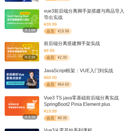
vue3前后端分离脚手架搭建与商品导入
导出实战
¥39.99
1.6K
会员
¥19.99
前后端分离搭建脚手架实战
¥9.99
2.1K
会员
¥2.00
JavaScript框架：VUE入门到实战
¥68.00
992
会员
¥64.60
Vue3 TS java零基础前后端分离实战
SpringBoot2 Pinia Element plus
¥19.99
3.1K
会员
¥8.00
Vue3从零开始系列课程