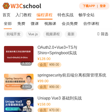
下载APP
|
登录
首页
入门教程
编程课程
特色实战
畅学全站
全部
免费
微课
视频课
会员免费
合作课程
筛选
前端开发
Vue.js
视频课程
最新
OAuth2.0+Vue3+TS与
Shiro+Springboot实战
¥128.00
900
会员
¥99.00
springsecurity前后端分离权限管理系统
¥99.00
843
会员
¥99.00
Uniapp Vue3 基础到实战
¥158.00
12.2K
会员
¥70.00