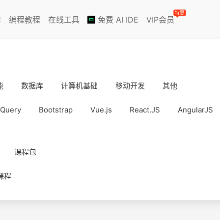
特惠
库
编程教程
在线工具
免费 AI IDE
VIP会员
能
数据库
计算机基础
移动开发
其他
jQuery
Bootstrap
Vue.js
React.JS
AngularJS
课程包
课程