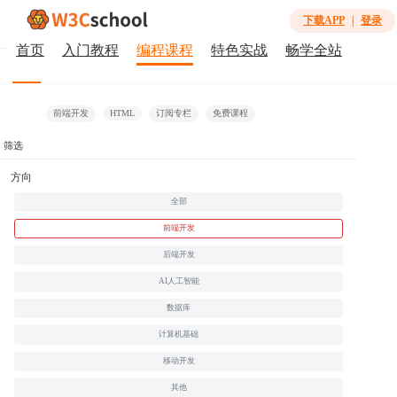
下载APP
|
登录
首页
入门教程
编程课程
特色实战
畅学全站
全部
免费
微课
视频课
会员免费
合作课程
前端开发
HTML
订阅专栏
免费课程
筛选
暂无相关课程
方向
全部
前端开发
后端开发
AI人工智能
数据库
计算机基础
移动开发
其他