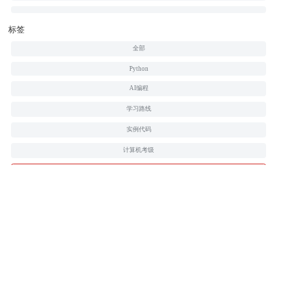
标签
全部
Python
AI编程
学习路线
实例代码
计算机考级
HTML
CSS
JavaScript
PHP
Java
C
C++
jQuery