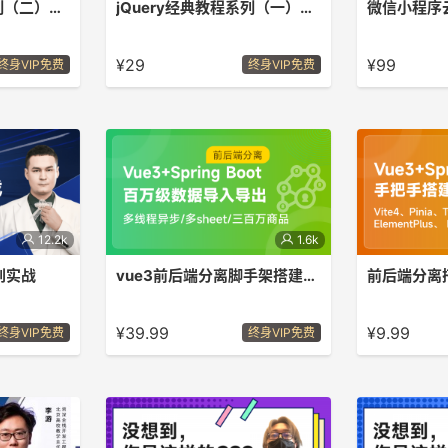
jQuery经典教程系列（二）DOM篇
jQuery经典教程系列（一）样式篇
微信小程序
程系列的第二部
李游Leo老师带你轻松玩转JavaScript
掌握微信小程序
以达到学习
经典库 - jQuery。
小程序商城
¥29
¥99
终身VIP免费
终身VIP免费
12.2k
1.6k
础到实战
vue3前后端分离脚手架搭建与商品导入导出实战
前后端分离
及扩展组件，
从零开始，掌握前后端分离百万级数据
从零开始，手
必备
导入导出。
脚手架。
¥39.99
¥9.99
终身VIP免费
终身VIP免费