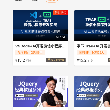
限时折扣
154
VSCode+AI开发微信小程序教程
使用VSCode 如何集成 AI（插件
限时8折
仅剩86天
手把手教你用字节 Trae 
限时8折
仅剩25天
Trae）如何开发微信景点订票小程序项
车预约小程序，全程实战演示
¥15.2
¥15.2
终身VIP免费
¥19
¥19
目实际操纵演示
心页面开发，掌握 AI 辅
快速提升开发效率！
822