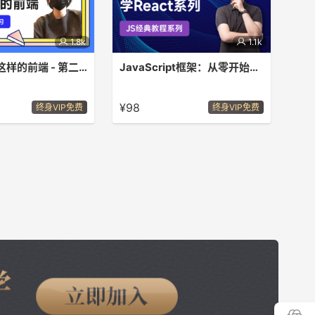
1.8k
1.1k
没想到你是这样的前端 - 第二季
JavaScript框架：从零开始学React.JS
起聊聊前端哪些有意思
本课程就让我们从无到有，一点一滴的
系统的学习React.JS，逐渐的成为一
¥98
终身VIP免费
终身VIP免费
名React.JS的使用高手。