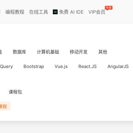
特惠
库
编程教程
在线工具
免费 AI IDE
VIP会员
能
数据库
计算机基础
移动开发
其他
jQuery
Bootstrap
Vue.js
React.JS
AngularJS
课程包
课程