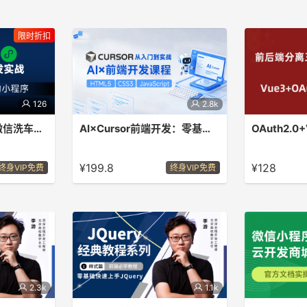
限时折扣
126
2.8k
字节 Trae+AI 开发微信洗车预约小程序实战课程
AI×Cursor前端开发：零基础学HTML5·CSS3·JavaScript到高级项目实战
AI 开发微信洗
AI×Cursor 从零基础到独立项目的正确
前端技术栈 vue
 10 + 核
学习路径
TypeScript、A
¥199.8
¥128
终身VIP免费
终身VIP免费
助编程技巧，
vue-router、p
pinia-plugin
由、动态菜单 
Springboot2.
plus、redis、
Apifox、OAuth
2.3k
1.1k