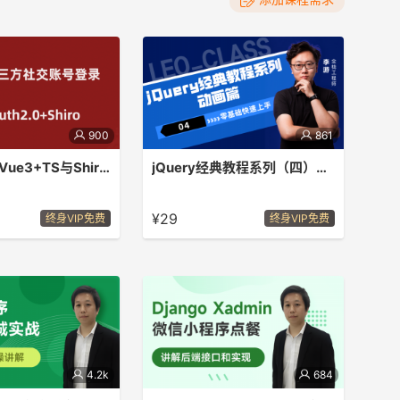
900
861
OAuth2.0+Vue3+TS与Shiro+Springboot实战
jQuery经典教程系列（四）动画篇
3、Vite、
本套课程为整套系统学习jQuery的第四
xios、Element Plus、
部分 - 动画篇
¥29
终身VIP免费
终身VIP免费
inia、vue-cropper、
-persistedstate、动态路
后端技术栈
7、shiro、Mybatis
JustAuth、RBAC、
2.0
4.2k
684