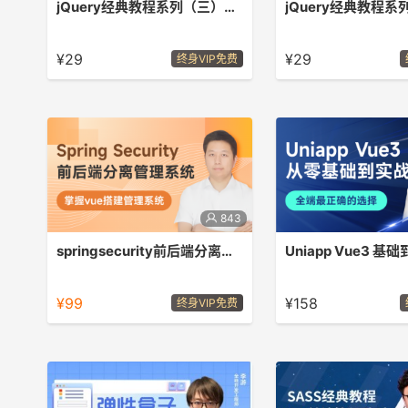
jQuery经典教程系列（三）事件篇
本教程为jQuery经典教程系列的第三部
本教程为jQuery经典教
分 - 事件部分，学后可以达到学习
分 - DOM部分，学后可
¥29
¥29
终身VIP免费
jQuery基础
jQuery基础
843
springsecurity前后端分离权限管理系统
Uniapp Vue3 基
在企业应用中，认证和授权中Spring
本套课程从组件到API以
Security框架能更好的兼容SpringBoot
最后实战教程，前端知识
¥99
¥158
终身VIP免费