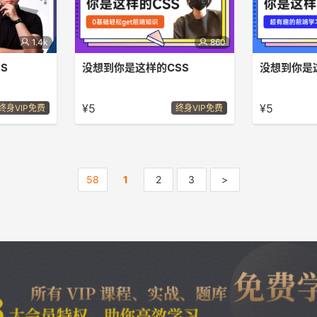
1.4k
860
S
没想到你是这样的CSS
Sass的系
一起和大家聊聊有趣的CSS
10课时与你一
度
的事
¥5
¥5
终身VIP免费
终身VIP免费
58
1
2
3
>