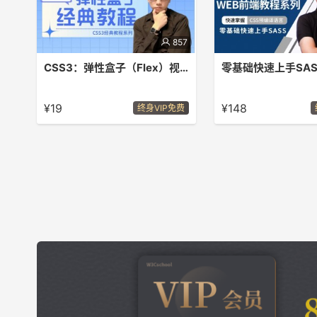
857
CSS3：弹性盒子（Flex）视频教程
零基础快速上手SAS
你将学习到前端CSS3中的弹性盒子
此课程为CSS预编译语言：
（Flex）包含的所有技术，并且进行实
统学习教程，达到学习程
¥19
¥148
终身VIP免费
操练习。