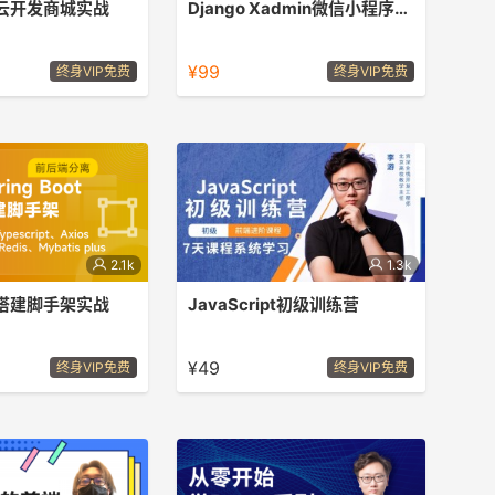
云开发商城实战
Django Xadmin微信小程序点餐
开发,云开发,制作微信
Django+Xadmin打造微信小程序外卖
点餐项目，使用Xadmin编写后端，同
¥99
终身VIP免费
终身VIP免费
时使用redis编写购物车，完整的点餐
项目，加开发api文档
2.1k
1.3k
搭建脚手架实战
JavaScript初级训练营
把手教你搭建前后端分离
此课程为系统学习教程，可以达到
JavaScript初级水平
¥49
终身VIP免费
终身VIP免费