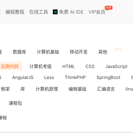
特惠
库
编程教程
在线工具
免费 AI IDE
VIP会员
能
数据库
计算机基础
移动开发
其他
实例代码
计算机考级
HTML
CSS
JavaScript
S
AngularJS
Less
ThinkPHP
SpringBoot
框架
库
计算机原理
编程基础
汇编语言
lin
iOS
Docker
数据分析
WebAPP
副业挣钱
课程包
课程