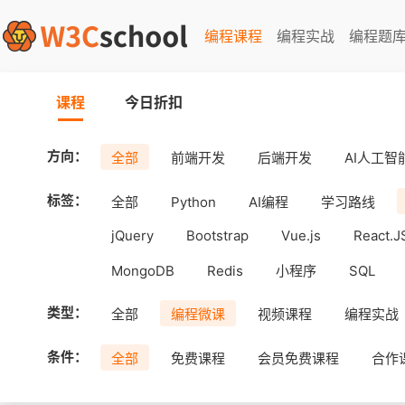
编程课程
编程实战
编程题
课程
今日折扣
方向：
全部
前端开发
后端开发
AI人工智
标签：
全部
Python
AI编程
学习路线
jQuery
Bootstrap
Vue.js
React.J
MongoDB
Redis
小程序
SQL
工具
Android
uni-app
APICloud
类型：
全部
编程微课
视频课程
编程实战
条件：
全部
免费课程
会员免费课程
合作