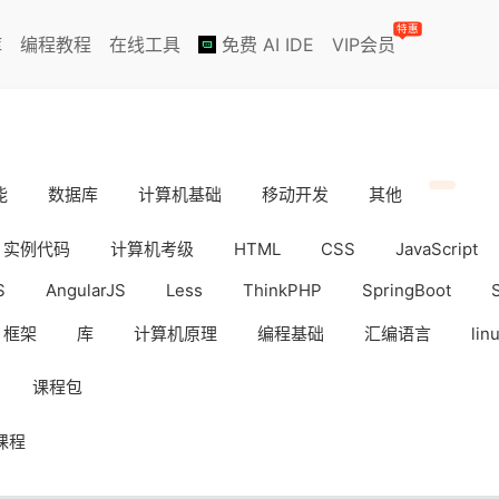
特惠
库
编程教程
在线工具
免费 AI IDE
VIP会员
能
数据库
计算机基础
移动开发
其他
实例代码
计算机考级
HTML
CSS
JavaScript
S
AngularJS
Less
ThinkPHP
SpringBoot
框架
库
计算机原理
编程基础
汇编语言
lin
iOS
Docker
数据分析
WebAPP
副业挣钱
课程包
课程