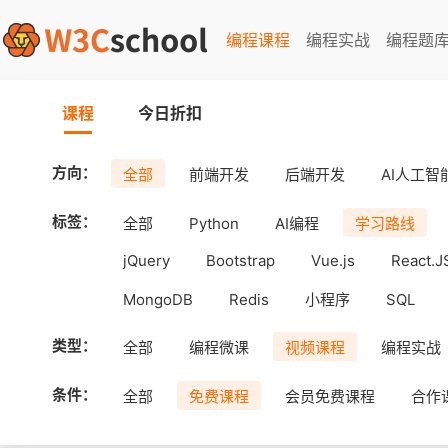
编程课程
编程实战
编程题
课程
今日折扣
方向：
全部
前端开发
后端开发
AI人工智
标签：
全部
Python
AI编程
学习路线
jQuery
Bootstrap
Vue.js
React.J
MongoDB
Redis
小程序
SQL
工具
Android
uni-app
APICloud
类型：
全部
编程微课
视频课程
编程实战
条件：
全部
免费课程
会员免费课程
合作