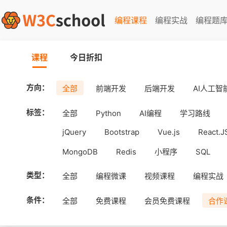
编程课程
编程实战
编程题
课程
今日折扣
方向：
全部
前端开发
后端开发
AI人工智
标签：
全部
Python
AI编程
学习路线
jQuery
Bootstrap
Vue.js
React.J
MongoDB
Redis
小程序
SQL
工具
Android
uni-app
APICloud
类型：
全部
编程微课
视频课程
编程实战
条件：
全部
免费课程
会员免费课程
合作