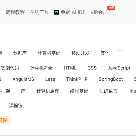
特惠
库
编程教程
在线工具
免费 AI IDE
VIP会员
能
数据库
计算机基础
移动开发
其他
实例代码
计算机考级
HTML
CSS
JavaScript
S
AngularJS
Less
ThinkPHP
SpringBoot
框架
库
计算机原理
编程基础
汇编语言
lin
iOS
Docker
数据分析
WebAPP
副业挣钱
课程包
课程