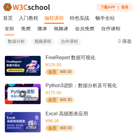
下载APP
|
登录
首页
入门教程
编程课程
特色实战
畅学全站
全部
免费
微课
视频课
会员免费
合作课程
筛选
数据分析
视频课程
合作课程
FineReport 数据可视化
¥128.00
1.6K
会员
¥88.00
Python3进阶：数据分析及可视化
¥175.00
9.6K
会员
¥69.90
Excel 高级图表应用
¥98.00
2.1K
会员
¥68.00