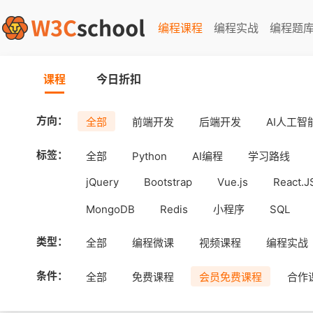
编程课程
编程实战
编程题
课程
今日折扣
方向：
全部
前端开发
后端开发
AI人工智
标签：
全部
Python
AI编程
学习路线
jQuery
Bootstrap
Vue.js
React.J
MongoDB
Redis
小程序
SQL
工具
Android
uni-app
APICloud
类型：
全部
编程微课
视频课程
编程实战
条件：
全部
免费课程
会员免费课程
合作