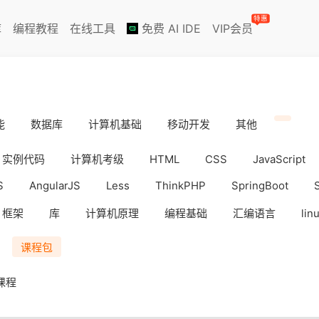
特惠
库
编程教程
在线工具
免费 AI IDE
VIP会员
能
数据库
计算机基础
移动开发
其他
实例代码
计算机考级
HTML
CSS
JavaScript
S
AngularJS
Less
ThinkPHP
SpringBoot
框架
库
计算机原理
编程基础
汇编语言
lin
iOS
Docker
数据分析
WebAPP
副业挣钱
课程包
课程