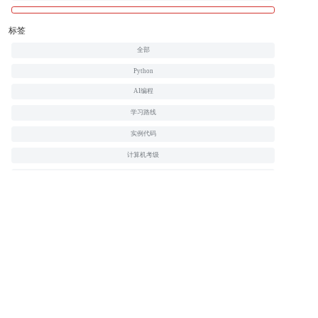
标签
全部
Python
AI编程
学习路线
实例代码
计算机考级
HTML
CSS
JavaScript
PHP
Java
C
C++
jQuery