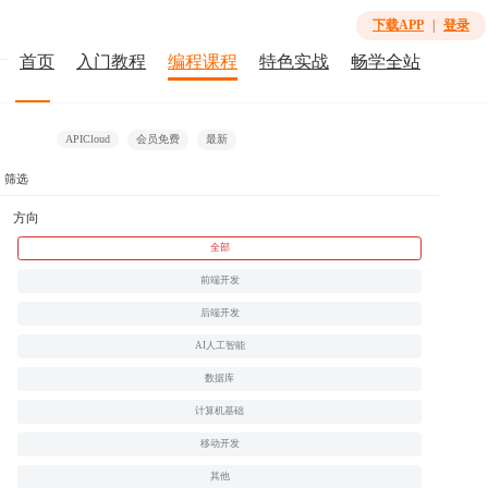
下载APP
|
登录
首页
入门教程
编程课程
特色实战
畅学全站
全部
免费
微课
视频课
会员免费
合作课程
APICloud
会员免费
最新
筛选
暂无相关课程
方向
全部
前端开发
后端开发
AI人工智能
数据库
计算机基础
移动开发
其他