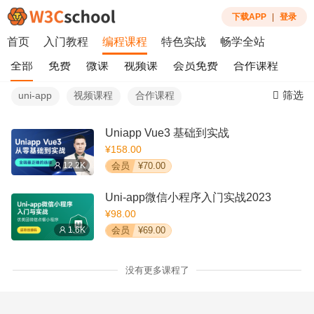
下载APP
|
登录
首页
入门教程
编程课程
特色实战
畅学全站
全部
免费
微课
视频课
会员免费
合作课程
筛选
uni-app
视频课程
合作课程
Uniapp Vue3 基础到实战
¥158.00
12.2K
会员
¥70.00
Uni-app微信小程序入门实战2023
¥98.00
1.6K
会员
¥69.00
没有更多课程了