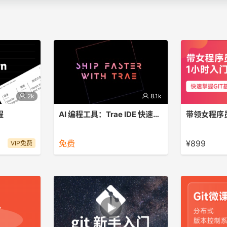
2k
8.1k
程
AI 编程工具：Trae IDE 快速入门
钟，SEO 全自
本课程旨在帮助零基础的编码者快速上
带领女程序员
出「百度喜欢」
手 Trae，掌握使用 Trae 进行代码生成
GIT入门知识
免费
¥899
VIP免费
。
和项目开发的基本技能，能够独立完成
简单项目的开发，并为进一步深入学习
编程和开发打下基础。