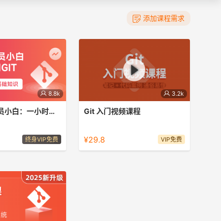
添加课程需求
8.8k
3.2k
带领女程序员小白：一小时轻松掌握GIT入门知识
Git 入门视频课程
小白：一小时轻松掌握
零基础学习Git，用通俗易懂的方式让
你快速学习Git技术，适合初学者的教
¥29.8
终身VIP免费
VIP免费
程