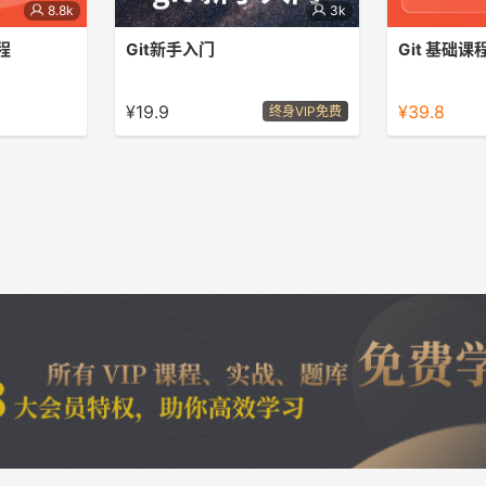
8.8k
3k
程
Git新手入门
Git 基础课
git新手入门
Git 微课
¥19.9
¥39.8
终身VIP免费