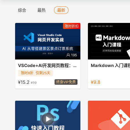
综合
最热
最新
限时折扣
195
VSCode+AI开发网页教程：景区景点订票系统实战
Markdown 入门课
从新建文件夹开始，一步步掌握
限时8折
仅剩25天
写作 5 分钟，排版 0 分
VSCode+AI 插件 Trae的高效开发流
动——小白也能 5 天写
¥15.2
¥9.8
终身VIP免费
¥19
程，最终完成一个功能完整的景区景点
的技术博客、公众号爆文
订票系统，让 AI 成为你最得力的编程
助手！