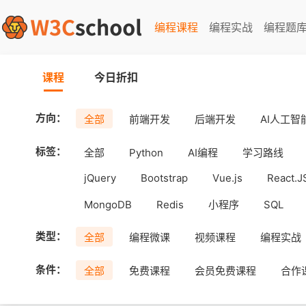
编程课程
编程实战
编程题
课程
今日折扣
方向：
全部
前端开发
后端开发
AI人工智
标签：
全部
Python
AI编程
学习路线
jQuery
Bootstrap
Vue.js
React.J
MongoDB
Redis
小程序
SQL
工具
Android
uni-app
APICloud
类型：
全部
编程微课
视频课程
编程实战
条件：
全部
免费课程
会员免费课程
合作