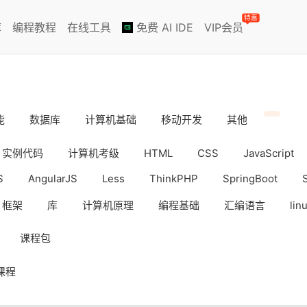
特惠
库
编程教程
在线工具
免费 AI IDE
VIP会员
能
数据库
计算机基础
移动开发
其他
实例代码
计算机考级
HTML
CSS
JavaScript
S
AngularJS
Less
ThinkPHP
SpringBoot
框架
库
计算机原理
编程基础
汇编语言
lin
iOS
Docker
数据分析
WebAPP
副业挣钱
课程包
课程